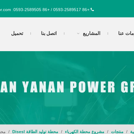
r.com
+86 0593-2589517 / +86 0593-2589505
:
:
مات عنا
المشاريع
اتصل بنا
تحميل
ية
/
منتجات
/
مشروع محطة الكهرباء
/
محطة توليد الطاقة Disesl
/
محطة